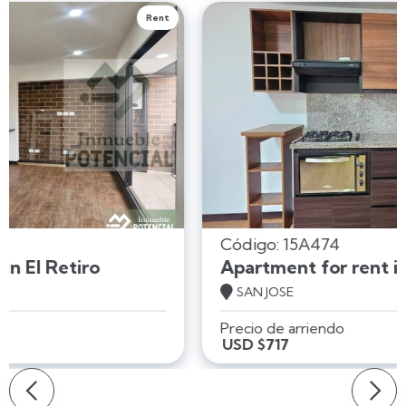
Rent
Código: 15A474
Apartment for rent in El Retiro

SAN JOSE
Precio de arriendo
USD $717
Slide 2 of 3.
Slide 2 of 3.