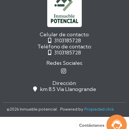
Celular de contacto:
3103185728

Teléfono de contacto:
3103185728

Redes Sociales:

Dirección:
km 8.5 Via Llanogrande

©
2026 Inmueble potencial. Powered by
Propiedad.click
Contáctanos