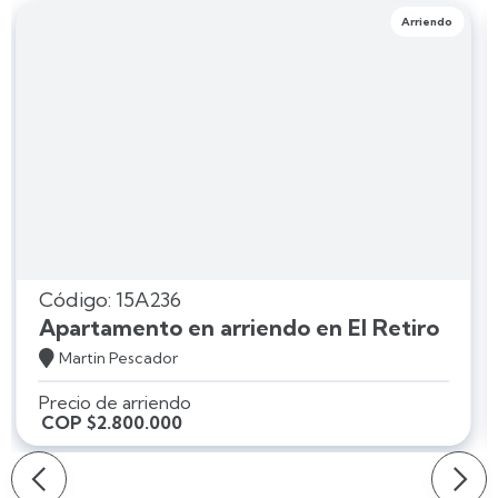
Arriendo
Código: 15A236
Apartamento en arriendo en El Retiro

Martin Pescador
Precio de arriendo
COP $2.800.000
Slide 2 of 4.
Slide 2 of 4.