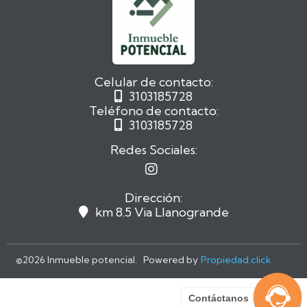
Celular de contacto:
3103185728

Teléfono de contacto:
3103185728

Redes Sociales:

Dirección:
km 8.5 Via Llanogrande

©
2026 Inmueble potencial. Powered by
Propiedad.click
Contáctanos