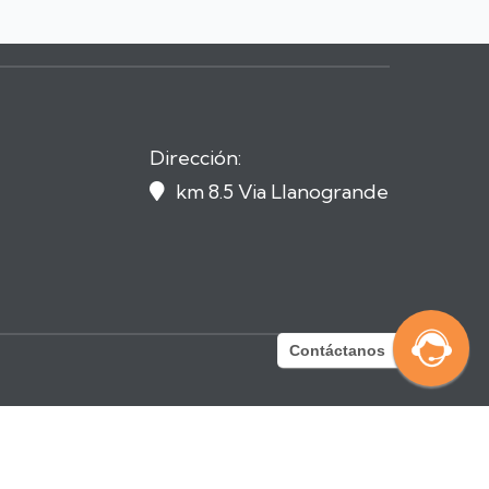
Dirección:
km 8.5 Via Llanogrande

Contáctanos