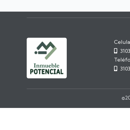
Celula
310

Teléfo
310

©
2