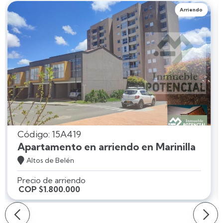
Arriendo
Código: 15A419
Apartamento en arriendo en Marinilla

Altos de Belén
Precio de arriendo
COP $1.800.000
Slide 2 of 3.
Slide 2 of 3.