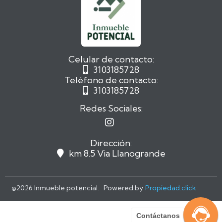
Celular de contacto:
3103185728

Teléfono de contacto:
3103185728

Redes Sociales:

Dirección:
km 8.5 Via Llanogrande

©
2026 Inmueble potencial. Powered by
Propiedad.click
Contáctanos