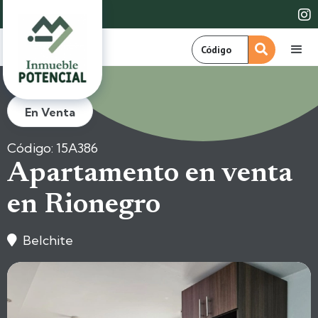

En Venta
Código: 15A386
Apartamento en venta
en Rionegro
Belchite
