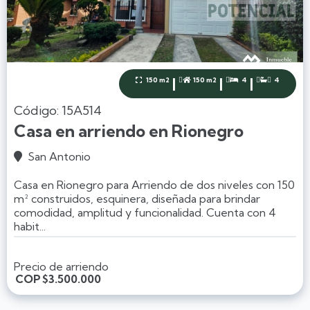
|
|
|
150 m2
150 m2
4
4




Código: 15A514
Casa en arriendo en Rionegro
San Antonio

Casa en Rionegro para Arriendo de dos niveles con 150
m² construidos, esquinera, diseñada para brindar
comodidad, amplitud y funcionalidad. Cuenta con 4
habit...
Precio de arriendo
COP
$3.500.000