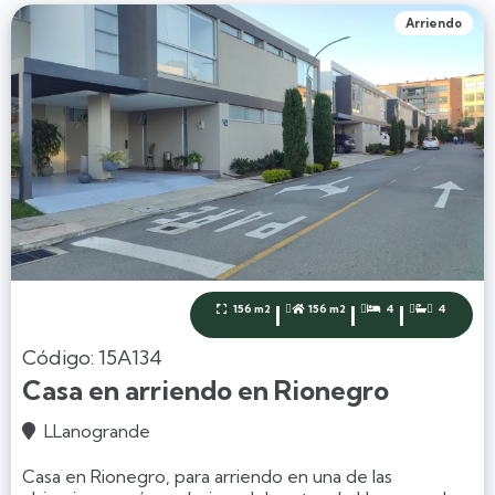
Arriendo
|
|
|
156 m2
156 m2
4
4




Código: 15A134
Casa en arriendo en Rionegro
LLanogrande

Casa en Rionegro, para arriendo en una de las