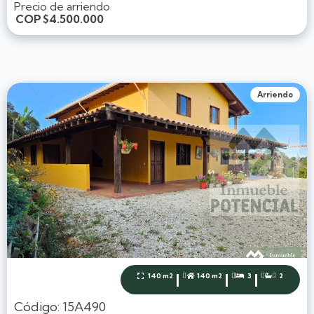
Precio de arriendo
COP
$4.500.000
Arriendo
|
|
|
140 m2
140 m2
3
2




Código: 15A490