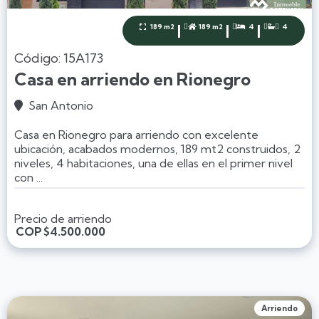
|
|
|
189 m2
189 m2
4
4




Código: 15A173
Casa en arriendo en Rionegro
San Antonio

Casa en Rionegro para arriendo con excelente
ubicación, acabados modernos, 189 mt2 construidos, 2
niveles, 4 habitaciones, una de ellas en el primer nivel
con ...
Precio de arriendo
COP
$4.500.000
Arriendo