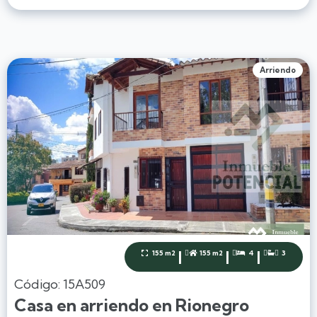
Arriendo
|
|
|
155 m2
155 m2
4
3




Código: 15A509
Casa en arriendo en Rionegro