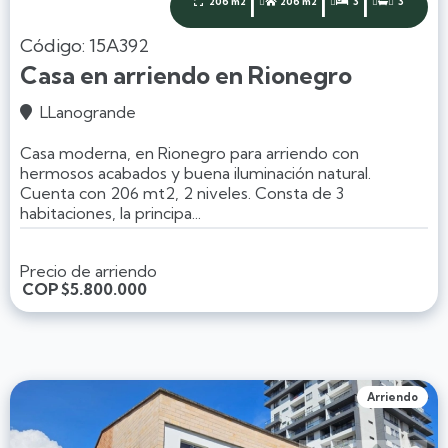
|
|
|
206 m2
206 m2
3
3




Código: 15A392
Casa en arriendo en Rionegro
LLanogrande

Casa moderna, en Rionegro para arriendo con
hermosos acabados y buena iluminación natural.
Cuenta con 206 mt2, 2 niveles. Consta de 3
habitaciones, la principa...
Precio de arriendo
COP
$5.800.000
Arriendo