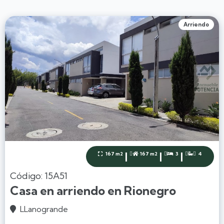
Arriendo
|
|
|
167 m2
167 m2
3
4




Código: 15A51
Casa en arriendo en Rionegro
LLanogrande
