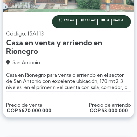
|
|
|
170 m2
170 m2
4
4




Código: 15A113
Casa en venta y arriendo en
Rionegro
San Antonio

Casa en Rionegro para venta o arriendo en el sector
de San Antonio con excelente ubicación, 170 mt2. 3
niveles, en el primer nivel cuenta con sala, comedor, c...
Precio de venta
Precio de arriendo
COP
$670.000.000
COP
$3.000.000