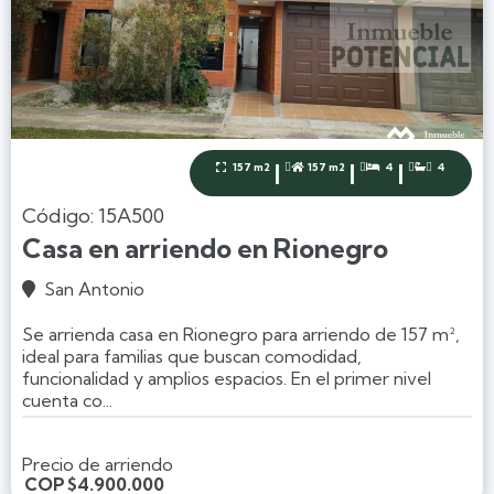
|
|
|
157 m2
157 m2
4
4




Código: 15A500
Casa en arriendo en Rionegro
San Antonio

Se arrienda casa en Rionegro para arriendo de 157 m²,
ideal para familias que buscan comodidad,
funcionalidad y amplios espacios. En el primer nivel
cuenta co...
Precio de arriendo
COP
$4.900.000