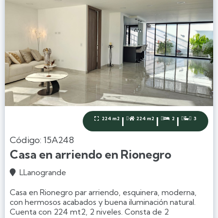
|
|
|
224 m2
224 m2
2
3




Código: 15A248
Casa en arriendo en Rionegro
LLanogrande

Casa en Rionegro par arriendo, esquinera, moderna,
con hermosos acabados y buena iluminación natural.
Cuenta con 224 mt2, 2 niveles. Consta de 2