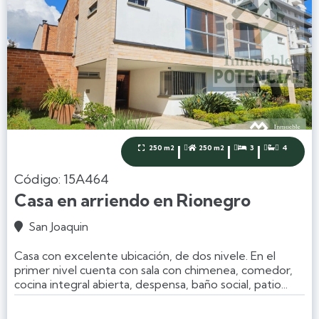
|
|
|
250 m2
250 m2
3
4




Código: 15A464
Casa en arriendo en Rionegro
San Joaquin

Casa con excelente ubicación, de dos nivele. En el
primer nivel cuenta con sala con chimenea, comedor,
cocina integral abierta, despensa, baño social, patio...