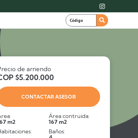

Precio de arriendo
COP $5.200.000
CONTACTAR ASESOR
rea:
Área contruida:
167 m2
167 m2
abitaciones:
Baños:
3
4