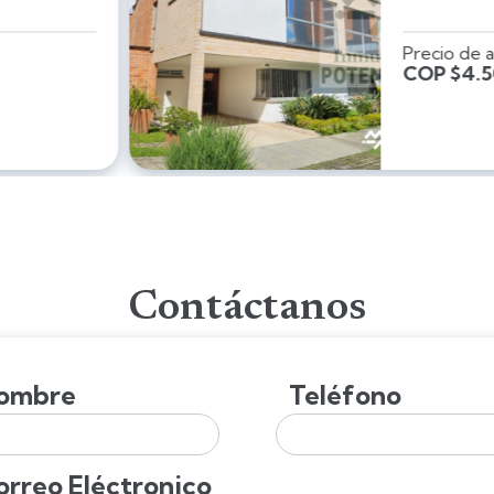
iendo
.000
Contáctanos
ombre
Teléfono
orreo Eléctronico