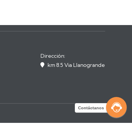
Dirección:
km 8.5 Via Llanogrande

Contáctanos