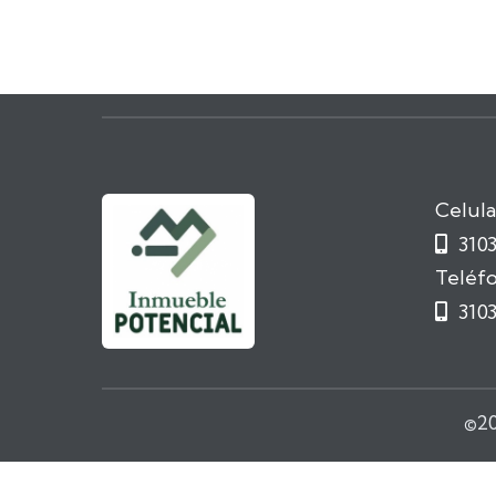
Celula
310

Teléfo
310

©
2