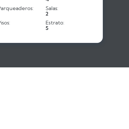
Parqueaderos:
Salas:
2
2
isos:
Estrato:
2
5