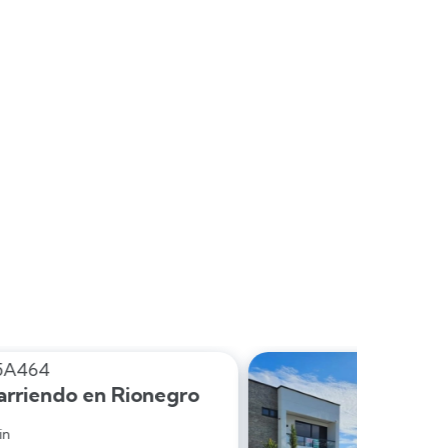
Código: 15A173
Casa en arriendo en Rionegro

San Antonio