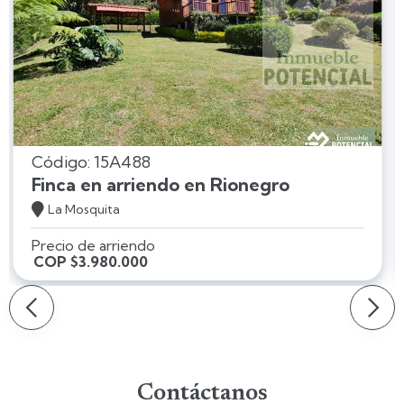
Código: 15A488
Finca en arriendo en Rionegro

La Mosquita
Precio de arriendo
COP $3.980.000
Slide 2 of 4.
Slide 2 of 4.
Contáctanos