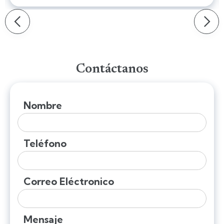
Slide 2 of 15.
Slide 2 of 15.
Contáctanos
Nombre
Teléfono
Correo Eléctronico
Mensaje