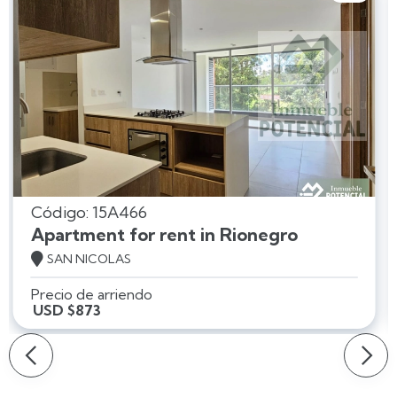
Código: 15A466
Apartment for rent in Rionegro

SAN NICOLAS
Precio de arriendo
USD $873
Slide 2 of 8.
Slide 2 of 8.