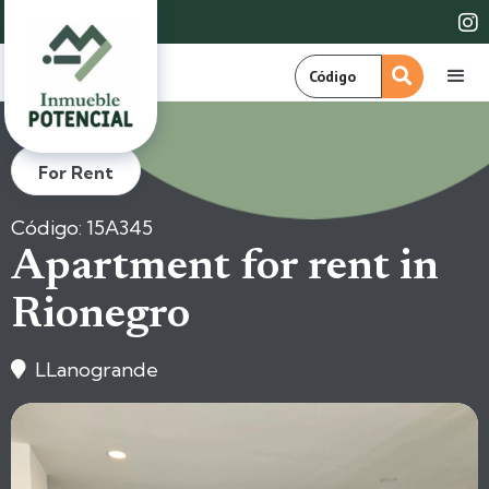

For Rent
Código: 15A345
Apartment for rent in
Rionegro
LLanogrande
