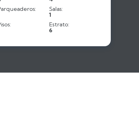
Parqueaderos:
Salas:
2
1
isos:
Estrato:
2
6