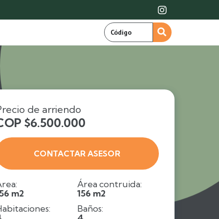

Precio de arriendo
COP $6.500.000
CONTACTAR ASESOR
rea:
Área contruida:
156 m2
156 m2
abitaciones:
Baños:
4
4